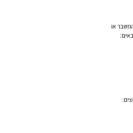
המשבר או 
אים:
צים: