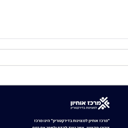
אינטגרציה של 43 עקרונות
הדוח 
וטכניקות באומנויות לחימה –
לב: מד
בעסקים, בניהול ובליטיגציה
מנכ"ל 
קריטי
"מרכז אוחיון למצוינות בדירקטוריון" הינו מרכז
ציבורי-מקצועי, אשר נועד לקדם ולשפר את רמת