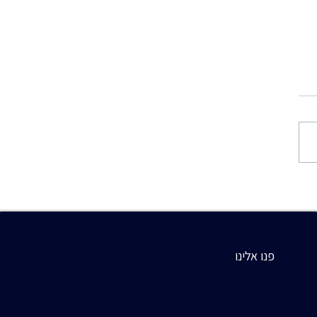
שלא מקבל מספיק תשומת
וע הדיווח החודשי של
לדירקטוריון הוא כלי ניהולי
פנו אלינו