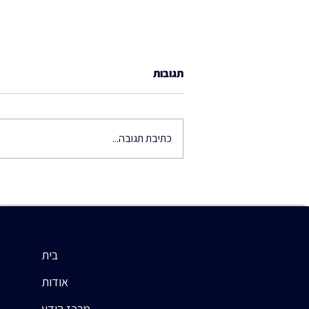
תגובות
כתיבת תגובה...
מעקב אחר ביצוע החלטות
הדירקטוריון – כלי ניהולי שאסור
לוותר עליו
בית
אודות
מרכז הידע