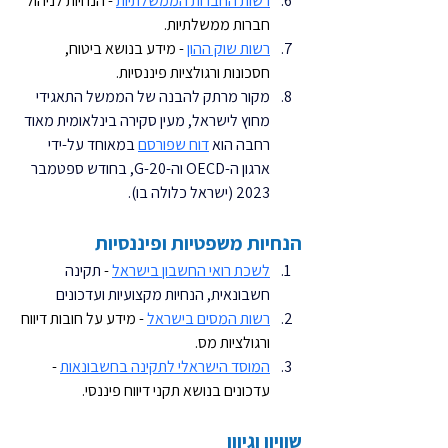
רשות החברות הממשלתיות
 - הנחיות לניהול 
חברות ממשלתיות.
רשות שוק ההון
 - מידע בנושא ביטוח, 
חסכונות ורגולציות פיננסיות.
מקור מרתק להבנה של הממשל התאגידי 
מחוץ לישראל, מעין סקירה בינלאומית מאוד 
רחבה הוא
דוח שפורסם
 במאוחד על-ידי 
ארגון ה-OECD וה-20-G, בחודש ספטמבר 
2023 (ישראל כלולה בו).
הנחיות משפטיות ופיננסיות
לשכת רואי החשבון בישראל
- 
תקינה 
חשבונאית, הנחיות מקצועיות ועדכונים
רשות המסים בישראל
 - מידע על חובות דיווח 
ורגולציות מס.
המוסד הישראלי לתקינה בחשבונאות
 - 
עדכונים בנושא תקני דיווח פיננסי.
שוויון וגיוון