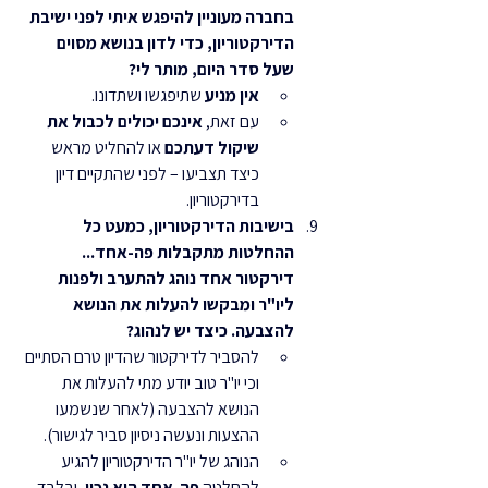
בחברה מעוניין להיפגש איתי לפני ישיבת 
הדירקטוריון, כדי לדון בנושא מסוים 
שעל סדר היום, מותר לי?
אין מניע
 שתיפגשו ושתדונו.
עם זאת, 
אינכם יכולים לכבול את 
שיקול דעתכם
 או להחליט מראש 
כיצד תצביעו – לפני שהתקיים דיון 
בדירקטוריון.
בישיבות הדירקטוריון, כמעט כל 
ההחלטות מתקבלות פה-אחד... 
דירקטור אחד נוהג להתערב ולפנות 
ליו"ר ומבקשו להעלות את הנושא 
להצבעה. כיצד יש לנהוג?
להסביר לדירקטור שהדיון טרם הסתיים 
וכי יו"ר טוב יודע מתי להעלות את 
הנושא להצבעה (לאחר שנשמעו 
ההצעות ונעשה ניסיון סביר לגישור).
הנוהג של יו"ר הדירקטוריון להגיע 
להחלטה 
פה-אחד הוא נכון
, ובלבד 