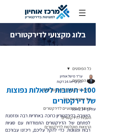
בלוג מקצועי לדירקטורים
פוסט
כל הפוסטים
עו"ד מישל אוחיון
כל הפוסטים
זמן קריאה 14 דקות
100+ תשובות לשאלות נפוצות
כלים לדירקטורים ודירקטוריונים
של דירקטורים
איך עושים את זה?
מאמרים מקצועיים לדירקטורים
עודכן:
14 באפר׳
הישיבה בדירקטוריון כרוכה באחריות רבה ומזמנת 
הטבות לדירקטורים
לפתחם של הדירקטורים התמודדות עם סוגיות 
הרצאות מוקלטות לדירקטורים
רבות ומגוונות. כדי להקל עליכם, ריכזנו עבורכם 