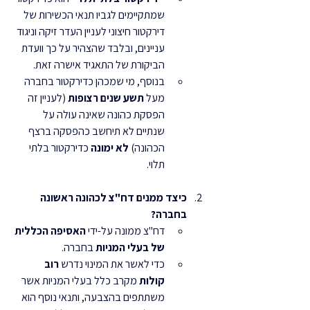
שמתקיימים לגביו תנאי הכשירות של 
דירקטור חיצוני לעניין העדר זיקה וניגוד 
עניינים, ובלבד שהצהיר על כך וועדת 
הביקורת של התאגיד אישרה זאת.
בנוסף, מי שמכהן כדירקטור בחברה 
מעל 
תשע שנים רצופות
 (לעניין זה 
הפסקת כהונה שאינה עולה על 
שנתיים לא תיחשב כהפסקה ברצף 
הכהונה) 
לא ימונה
 כדירקטור בלתי 
תלוי.
כיצד ממנים דח"צ לכהונה ראשונה 
בחברה?
דח"צ ממונה על-ידי 
האסיפה הכללית 
של בעלי המניות
 בחברה.
כדי לאשר את המינוי נדרש 
רוב 
קולות
 מקרב כלל בעלי המניות אשר 
משתתפים בהצבעה, ותנאי נוסף הוא 