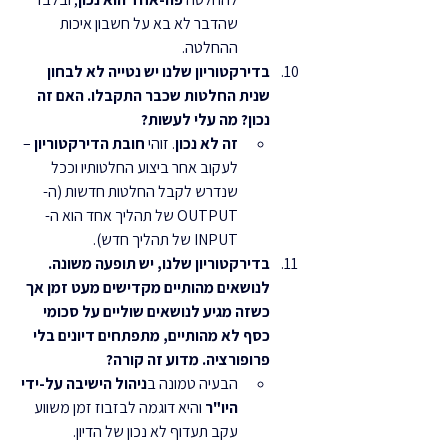
שהדבר לא בא על חשבון איכות 
ההחלטה.
בדירקטוריון שלנו יש נטייה לא לבחון 
שנית החלטות שכבר התקבלו. האם זה 
נכון? מה עלי לעשות?
זה לא נכון
. זוהי 
חובת הדירקטוריון
 – 
לעקוב אחר ביצוע החלטותיו וככל 
שנדרש לקבל החלטות חדשות (ה-
OUTPUT של תהליך אחד הוא ה-
INPUT של תהליך חדש).
בדירקטוריון שלנו, יש תופעה משונה. 
לנושאים מהותיים מקדישים מעט זמן אך 
כשזה מגיע לנושאים שוליים על סכומי 
כסף לא מהותיים, מתפתחים דיונים בלי 
פרופורציה. מדוע זה קורה?
הבעיה טמונה ב
ניהול הישיבה על-ידי 
היו"ר
 והיא דוגמה לבזבוז זמן משווע 
עקב תעדוף לא נכון של הדיון.