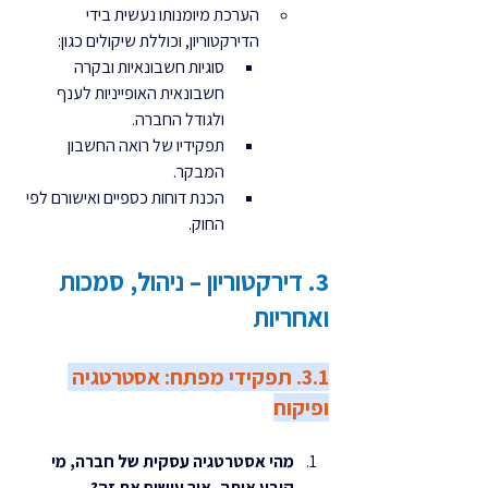
הערכת מיומנותו נעשית בידי 
הדירקטוריון, וכוללת שיקולים כגון:
סוגיות חשבונאיות ובקרה 
חשבונאית האופייניות לענף 
ולגודל החברה.
תפקידיו של רואה החשבון 
המבקר.
הכנת דוחות כספיים ואישורם לפי 
החוק.
3. דירקטוריון – ניהול, סמכות 
ואחריות
3.1. תפקידי מפתח: אסטרטגיה 
ופיקוח
מהי אסטרטגיה עסקית של חברה, מי 
קובע אותה, איך עושים את זה?