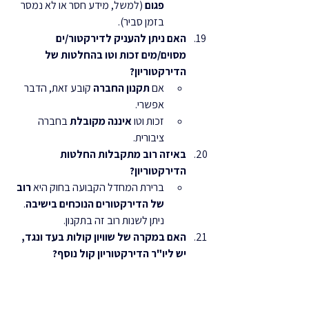
פגום
 (למשל, מידע חסר או לא נמסר 
בזמן סביר).
האם ניתן להעניק לדירקטור/ים 
מסוים/מים זכות וטו בהחלטות של 
הדירקטוריון?
אם 
תקנון החברה
 קובע זאת, הדבר 
אפשרי.
זכות וטו 
איננה מקובלת
 בחברה 
ציבורית.
באיזה רוב מתקבלות החלטות 
הדירקטוריון?
ברירת המחדל הקבועה בחוק היא 
רוב 
של הדירקטורים הנוכחים בישיבה
. 
ניתן לשנות רוב זה בתקנון.
האם במקרה של שוויון קולות בעד ונגד, 
יש ליו"ר הדירקטוריון קול נוסף?
ב
חברות חדשות
 (מ-1.2.2000 ואילך) 
יש ליו"ר הדירקטוריון זכות ל**"שובר 
שוויון"** (קול נוסף), אלא אם התקנון 