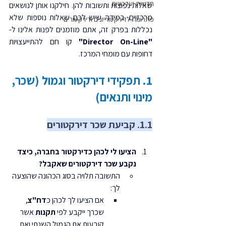
חדשות ועדכונים
שאלות נפוצות ותשובות להן. חילקנו אותן לנושאים 
מרכזיים. במידה שיש לכם שאלות נוספות שלא 
פתרונות לדירקטוריונים ודירקטורים
נכללות בפרק זה, אתם מוזמנים לפנות אלינו ל- 
"Director On-Line"
 קו חם להתייעצויות 
דחופות עם מומחי המרכז.
1. תפקידי דירקטור וגמול (שכר, 
מינוי ותנאים)
1.1. קביעת שכר דירקטורים
הציעו לי לכהן כדירקטור בחברה, כיצד 
נקבע שכר דירקטורים שאקבל?
התשובה תלויה בסוג הכהונה שהוצעה 
לך:
אם הציעו לך לכהן כ
דח"צ
, 
שכרך ייקבע לפי 
תקנות
 אשר 
קובעות את הגמול השנתי ואת 