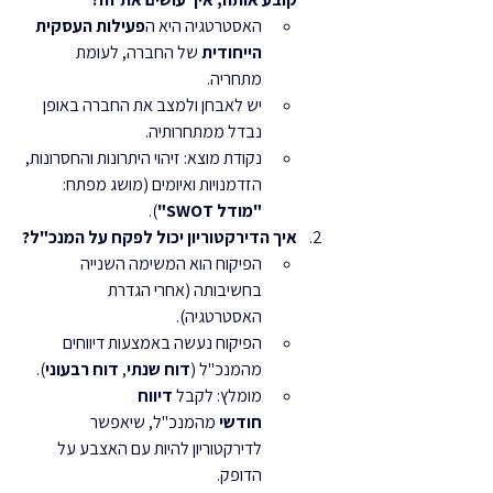
האסטרטגיה היא ה
פעילות העסקית 
הייחודית
 של החברה, לעומת 
מתחריה.
יש לאבחן ולמצב את החברה באופן 
נבדל ממתחרותיה.
נקודת מוצא: זיהוי היתרונות והחסרונות, 
הזדמנויות ואיומים (מושג מפתח: 
"מודל SWOT"
).
איך הדירקטוריון יכול לפקח על המנכ"ל?
הפיקוח הוא המשימה השנייה 
בחשיבותה (אחרי הגדרת 
האסטרטגיה).
הפיקוח נעשה באמצעות דיווחים 
מהמנכ"ל (
דוח שנתי
, 
דוח רבעוני
).
מומלץ: לקבל 
דיווח 
חודשי
 מהמנכ"ל, שיאפשר 
לדירקטוריון להיות עם האצבע על 
הדופק.