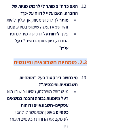
האם כדח"צ מותר לי לרכוש מניות של 
החברה, האם עליי לדווח על-כך?
מותר
 לך לרכוש מניות, אך עליך להיות 
זהיר שמא תעשה שימוש במידע פנים.
עליך 
לדווח
 על הרכישה מיד למזכיר 
החברה, כיוון שאתה נחשב 
"בעל 
עניין"
.
2.3. מומחיות חשבונאית ופיננסית
מי נחשב דירקטור בעל "מומחיות 
חשבונאית ופיננסית"?
מי שבשל השכלתו, ניסיונו וכישוריו הוא 
בעל 
מיומנות גבוהה והבנה בנושאים 
עסקיים–חשבונאיים ודוחות 
כספיים
 באופן המאפשר לו להבין 
לעומקם את הדוחות הכספיים ולעורר 
דיון.