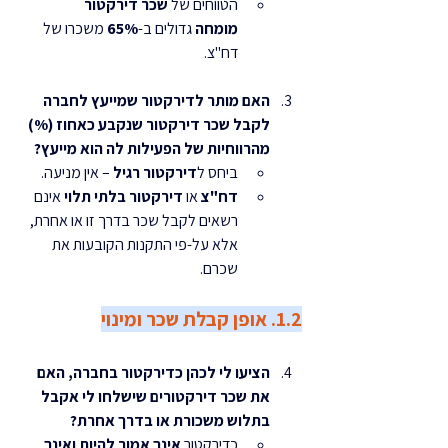
הטווחים של 
שכר דירקטור 
מומחה
 גדולים ב-
65%
 משכרו של 
דח"צ.
האם מותר לדירקטור שמייעץ לחברה 
לקבל שכר דירקטור שנקבע כאחוז (%) 
מהרווחיות של הפעילות לה הוא מייעץ?
ביחס ל
דירקטור רגיל
 – אין מניעה.
דח"צ
 או 
דירקטור בלתי תלוי
 אינם 
רשאים לקבל שכר בדרך זו או אחרת, 
אלא על-פי התקנות הקובעות את 
שכרם.
1.2. אופן קבלת שכר ומינוי
הציעו לי לכהן כדירקטור בחברה, האם 
את שכר דירקטורים שישלחו לי אקבל 
בתלוש משכורת או בדרך אחרת?
כדירקטור 
אינך אמור להיות ואינך 