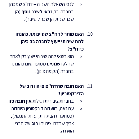
לגבי השאלה השנייה – דח"צ שמכהן 
בחברה-בת 
זכאי לשכר נוסף
 (הן 
שכר שנתי, הן שכר לישיבה).
האם מותר לדח"צ שסיים את כהונתו 
לתת שירותי ייעוץ לחברה בה כיהן 
כדח"צ?
הוא רשאי לתת שירותי ייעוץ רק לאחר 
שחלפו 
שנתיים
 ממועד סיום כהונתו 
בחברה (תקופת צינון).
האם חובה שהדח"צים יהוו רוב של 
הדירקטוריון?
בחברות ציבוריות רגילות 
אין חובה כזו
.
עם זאת, בוועדות דירקטוריון מיוחדות 
(כמו ועדת הביקורת, ועדת התגמול), 
צריך שהדח"צים יהוו 
רוב
 של חברי 
הוועדה.