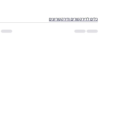
יצירת קשר
כלים לדירקטורים ודירקטוריונים